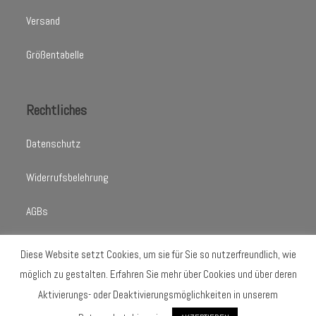
Versand
Größentabelle
Rechtliches
Datenschutz
Widerrufsbelehrung
AGBs
Impressum
Diese Website setzt Cookies, um sie für Sie so nutzerfreundlich, wie
möglich zu gestalten. Erfahren Sie mehr über Cookies und über deren
Aktivierungs- oder Deaktivierungsmöglichkeiten in unserem