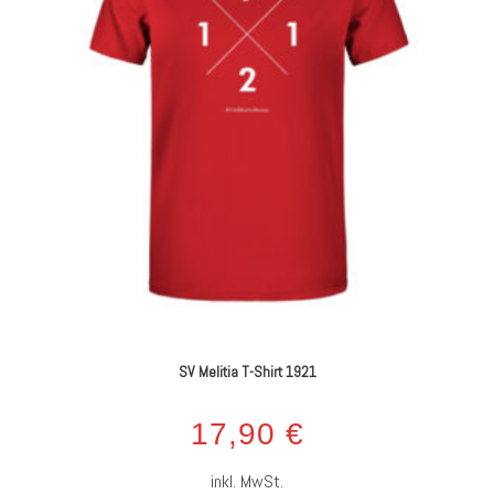
SV Melitia T-Shirt 1921
17,90
€
inkl. MwSt.